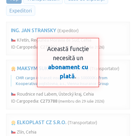
Expeditori
ING. JAN STRANSKY
(Expeditor)
Křetín, Regiunea Moravia de Sud, Cehia
ID Cargopedia:
C273831
(membru din 30 iulie 2026)
Această funcție
necesită un
abonament cu
MAKSYM SUKHOMLYNOV (IND.)
(Transportator)
plată
.
CMR cargo in tranzit insurance up to 500000Ks from
Kooperativa pojtstovna, a.s., Vienna Insurance Group
Roudnice nad Labem, Ústecký kraj, Cehia
ID Cargopedia:
C273788
(membru din 29 iulie 2026)
ELKOPLAST CZ S.R.O.
(Transportator)
Zlín, Cehia