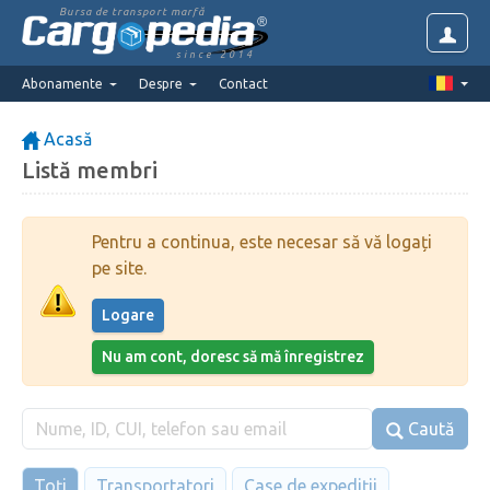
Bursa de transport marfă
since 2014
Abonamente
Despre
Contact
Acasă
Listă membri
Pentru a continua, este necesar să vă logați
pe site.
Logare
Nu am cont, doresc să mă înregistrez
Caută
Toți
Transportatori
Case de expediții