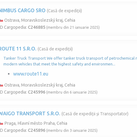
NIMBUS CARGO SRO
(Casă de expediții)
Ostrava, Moravskoslezský kraj, Cehia
ID Cargopedia:
C246885
(membru din 21 ianuarie 2025)
ROUTE 11 S.R.O.
(Casă de expediții)
Tanker Truck Transport We offer tanker truck transport of petrochemical mat
modern vehicles that meet the highest safety and environmen...
www.route11.eu
Ostrava, Moravskoslezský kraj, Cehia
ID Cargopedia:
C245996
(membru din 6 ianuarie 2025)
WAIGO TRANSPORT S.R.O.
(Casă de expediții și Transportator)
Praga, Hlavní město Praha, Cehia
ID Cargopedia:
C245896
(membru din 3 ianuarie 2025)