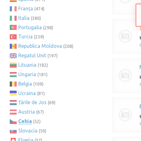
Franța
(474)
Italia
(380)
Portugalia
(298)
Turcia
(259)
Republica Moldova
(208)
Regatul Unit
(197)
Lituania
(182)
Ungaria
(181)
Belgia
(109)
Ucraina
(81)
Țările de Jos
(69)
Austria
(67)
Cehia
(52)
Slovacia
(50)
Elveția
(37)