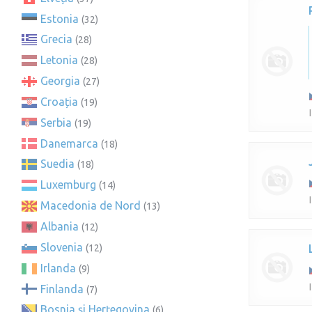
Estonia
(32)
Grecia
(28)
Letonia
(28)
Georgia
(27)
Croația
(19)
Serbia
(19)
Danemarca
(18)
Suedia
(18)
Luxemburg
(14)
Macedonia de Nord
(13)
Albania
(12)
Slovenia
(12)
Irlanda
(9)
Finlanda
(7)
Bosnia și Herțegovina
(6)