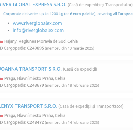
RIVER GLOBAL EXPRESS S.R.O.
(Casă de expediții și Transportator)
Corporate deliveries up to 1200 kg (or 6 euro palette), covering all Europea
www.riverglobalex.com
info@riverglobalex.com
Hajany, Regiunea Moravia de Sud, Cehia
ID Cargopedia:
C249895
(membru din 13 martie 2025)
JOANNA TRANSPORT S.R.O.
(Casă de expediții)
Praga, Hlavní město Praha, Cehia
ID Cargopedia:
C248679
(membru din 18 februarie 2025)
LENYX TRANSPORT S.R.O.
(Casă de expediții și Transportator)
Praga, Hlavní město Praha, Cehia
ID Cargopedia:
C248472
(membru din 14 februarie 2025)