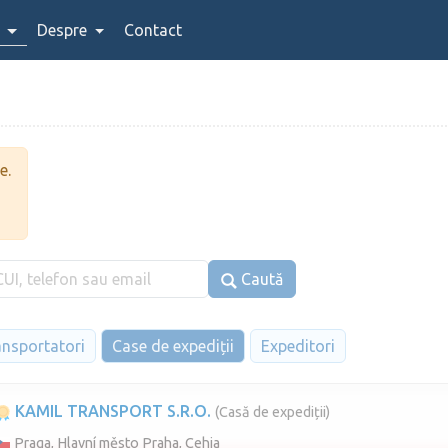
Despre
Contact
e.
Caută
ansportatori
Case de expediții
Expeditori
KAMIL TRANSPORT S.R.O.
(Casă de expediții)
Praga, Hlavní město Praha, Cehia