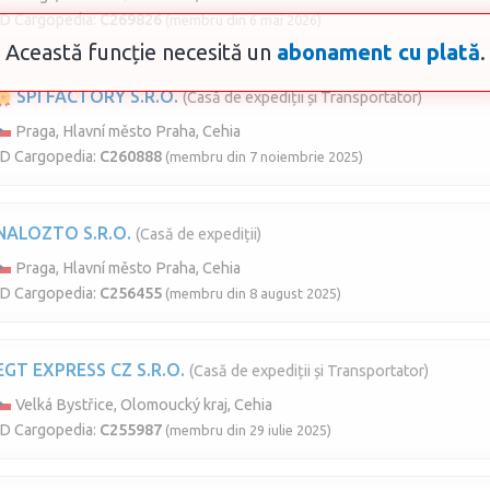
ID Cargopedia:
C269826
(membru din 6 mai 2026)
Această funcție necesită un
abonament cu plată
.
SPI FACTORY S.R.O.
(Casă de expediții și Transportator)
Praga, Hlavní město Praha, Cehia
ID Cargopedia:
C260888
(membru din 7 noiembrie 2025)
NALOZTO S.R.O.
(Casă de expediții)
Praga, Hlavní město Praha, Cehia
ID Cargopedia:
C256455
(membru din 8 august 2025)
EGT EXPRESS CZ S.R.O.
(Casă de expediții și Transportator)
Velká Bystřice, Olomoucký kraj, Cehia
ID Cargopedia:
C255987
(membru din 29 iulie 2025)