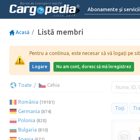
Bursa de transport marfă
Abonamente și servicii
since 2014
Listă membri
Acasă
Pentru a continua, este necesar să vă logați pe sit
Logare
Nu am cont, doresc să mă înregistrez
Toate
Cehia
România
(19181)
Toți
Tr
Germania
(874)
Polonia
(820)
Bulgaria
(810)
Spania
(671)