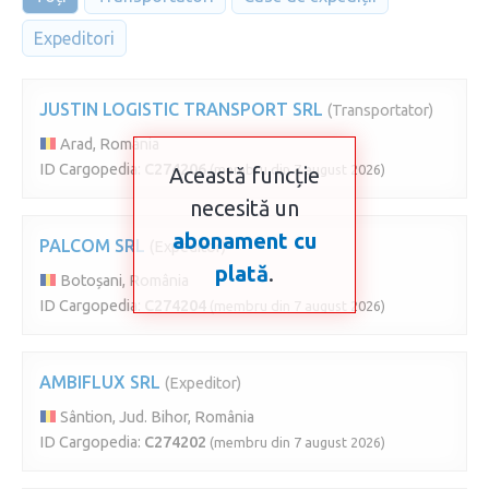
Expeditori
JUSTIN LOGISTIC TRANSPORT SRL
(Transportator)
Arad, România
ID Cargopedia:
C274206
(membru din 7 august 2026)
Această funcție
necesită un
abonament cu
PALCOM SRL
(Expeditor)
plată
.
Botoșani, România
ID Cargopedia:
C274204
(membru din 7 august 2026)
AMBIFLUX SRL
(Expeditor)
Sântion, Jud. Bihor, România
ID Cargopedia:
C274202
(membru din 7 august 2026)