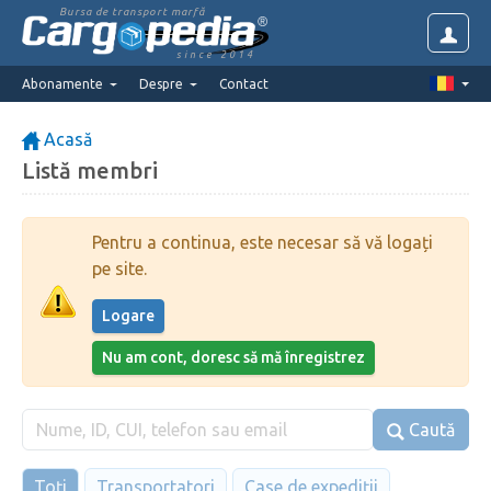
Bursa de transport marfă
since 2014
Abonamente
Despre
Contact
Acasă
Listă membri
Pentru a continua, este necesar să vă logați
pe site.
Logare
Nu am cont, doresc să mă înregistrez
Caută
Toți
Transportatori
Case de expediții