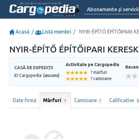
Bursa de transport marfă
Abonamente și servicii
since 2014
Acasă
Listă membri
NYIR-ÉPÍTŐ ÉPÍTŐIPARI 
NYIR-ÉPÍTŐ ÉPÍTŐIPARI KERES
Activitate pe Cargopedia
Recenzi
CASĂ DE EXPEDIȚII
? mărfuri
ID Cargopedia:
(ascuns)
? camioane
Date firmă
Mărfuri
Camioane
Calificative
?
?
0