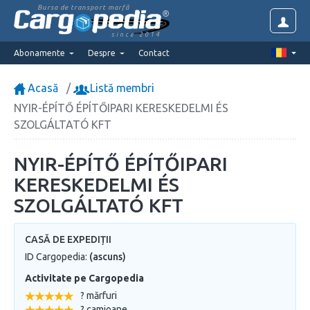
Bursa de transport marfă
since 2014
Abonamente
Despre
Contact
Acasă
Listă membri
NYIR-ÉPÍTŐ ÉPÍTŐIPARI KERESKEDELMI ÉS
SZOLGÁLTATÓ KFT
NYIR-ÉPÍTŐ ÉPÍTŐIPARI
KERESKEDELMI ÉS
SZOLGÁLTATÓ KFT
CASĂ DE EXPEDIȚII
ID Cargopedia:
(ascuns)
Activitate pe Cargopedia
? mărfuri
? camioane