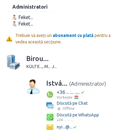
Administratori
Feket...
Feket...
Trebuie să aveți un
abonament cu plată
pentru a
vedea această secțiune.
Birou...
KÜLTE..., M... J...
Istvá...
(Administrator)
+36 .. ... ....
Vorbește:
Discută pe Chat
Offline
Discută pe WhatsApp
+36 .. ... ....
nyi...@...