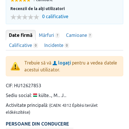
Recenzii de la alți utilizatori
0 calificative
Date firmă
Mărfuri
Camioane
?
?
Calificative
Incidente
0
0
Trebuie să vă
logați
pentru a vedea datele
acestui utilizator.
CIF:
HU12627853
Sediu social:
külte..., M... J...
Activitate principală:
(CAEN: 4312 Építési terület
előkészítése)
PERSOANE DIN CONDUCERE