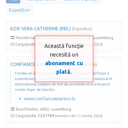
Expeditori
KOX VERA CATHERINE (IND.)
(Expeditor)
Mondercange, Canton d'Esch-sur-Alzette, Luxemburg
ID Cargopedia:
C239424
(membru din 30 august 2024)
Această funcție
necesită un
abonament cu
CONFIANCE EXPRESS SARL
(Transportator)
plată
.
Fondée en 2019, la société Confiance Express Sarl basé à
Luxembourg est spécialisée dans les transports national et
international, routiers de fret de proximité et le transport
routier léger de marcha...
www.confianceexpress.lu
Baschleiden, Wiltz, Luxemburg
ID Cargopedia:
C231769
(membru din 11 martie 2024)