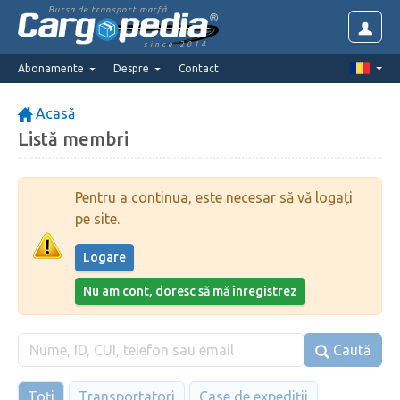
Bursa de transport marfă
since 2014
Abonamente
Despre
Contact
Acasă
Listă membri
Pentru a continua, este necesar să vă logați
pe site.
Logare
Nu am cont, doresc să mă înregistrez
Caută
Toți
Transportatori
Case de expediții