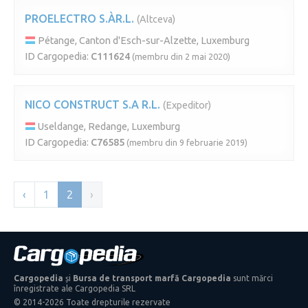
PROELECTRO S.ÀR.L.
(Altceva)
Pétange, Canton d'Esch-sur-Alzette, Luxemburg
ID Cargopedia:
C111624
(membru din 2 mai 2020)
NICO CONSTRUCT S.A R.L.
(Expeditor)
Useldange, Redange, Luxemburg
ID Cargopedia:
C76585
(membru din 9 februarie 2019)
‹
1
2
›
Cargopedia
și
Bursa de transport marfă Cargopedia
sunt mărci
înregistrate ale Cargopedia SRL
© 2014-2026 Toate drepturile rezervate