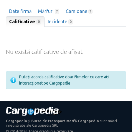
Date firmă
Mărfuri
Camioane
?
?
Calificative
Incidente
0
0
Nu există calificative de afișat
Puteți acorda calificative doar firmelor cu care ați
interacționat pe Cargopedia
Cargopedia
și
Bursa de transport marfă Cargopedia
sunt mărci
înregistrate ale Cargopedia SRL
© 2014-2026 Toate drepturile rezervate