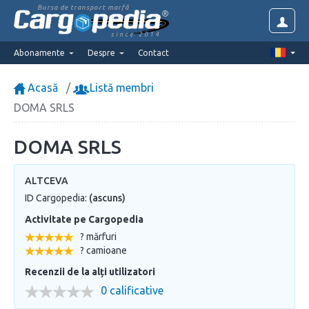
Bursa de transport marfă
since 2014
Abonamente
Despre
Contact
Acasă
Listă membri
DOMA SRLS
DOMA SRLS
ALTCEVA
ID Cargopedia:
(ascuns)
Activitate pe Cargopedia
? mărfuri
? camioane
Recenzii de la alți utilizatori
0 calificative