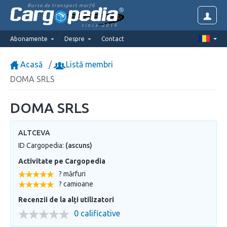
Bursa de transport marfă
since 2014
Abonamente
Despre
Contact
Acasă
Listă membri
DOMA SRLS
DOMA SRLS
ALTCEVA
ID Cargopedia:
(ascuns)
Activitate pe Cargopedia
? mărfuri
? camioane
Recenzii de la alți utilizatori
0 calificative