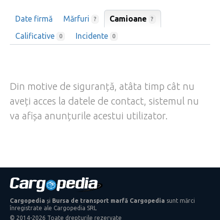
Date firmă
Mărfuri
Camioane
?
?
Calificative
Incidente
0
0
Din motive de siguranță, atâta timp cât nu
aveți acces la datele de contact, sistemul nu
va afișa anunțurile acestui utilizator.
Cargopedia
și
Bursa de transport marfă Cargopedia
sunt mărci
înregistrate ale Cargopedia SRL
© 2014-2026 Toate drepturile rezervate