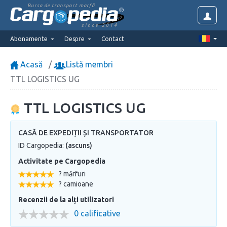
Bursa de transport marfă
since 2014
Abonamente
Despre
Contact
Acasă
Listă membri
TTL LOGISTICS UG
TTL LOGISTICS UG
CASĂ DE EXPEDIȚII ȘI TRANSPORTATOR
ID Cargopedia:
(ascuns)
Activitate pe Cargopedia
? mărfuri
? camioane
Recenzii de la alți utilizatori
0 calificative