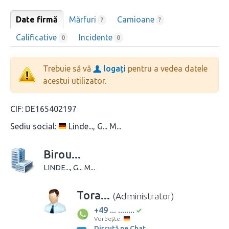
Date firmă
Mărfuri
Camioane
?
?
Calificative
Incidente
0
0
Trebuie să vă
logați
pentru a vedea datele
acestui utilizator.
CIF:
DE165402197
Sediu social:
Linde..., G... M...
Birou...
LINDE..., G... M...
Tora...
(Administrator)
+49 ... ........
Vorbește:
Discută pe Chat