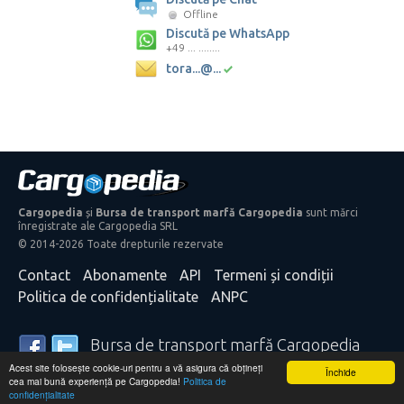
Offline
Discută pe WhatsApp
+49 ... ........
tora...@...
Cargopedia
și
Bursa de transport marfă Cargopedia
sunt mărci
înregistrate ale Cargopedia SRL
© 2014-2026 Toate drepturile rezervate
Contact
Abonamente
API
Termeni și condiții
Politica de confidențialitate
ANPC
Bursa de transport marfă Cargopedia
Acest site folosește cookie-uri pentru a vă asigura că obțineți
25.327 transportatori și expeditori de mărfă din întreaga
Închide
cea mai bună experiență pe Cargopedia!
Politica de
lume se bazează pe serviciile noastre
confidențialitate