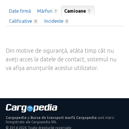
Date firmă
Mărfuri
Camioane
?
?
Calificative
Incidente
0
0
Din motive de siguranță, atâta timp cât nu
aveți acces la datele de contact, sistemul nu
va afișa anunțurile acestui utilizator.
Cargopedia
și
Bursa de transport marfă Cargopedia
sunt mărci
înregistrate ale Cargopedia SRL
© 2014-2026 Toate drepturile rezervate