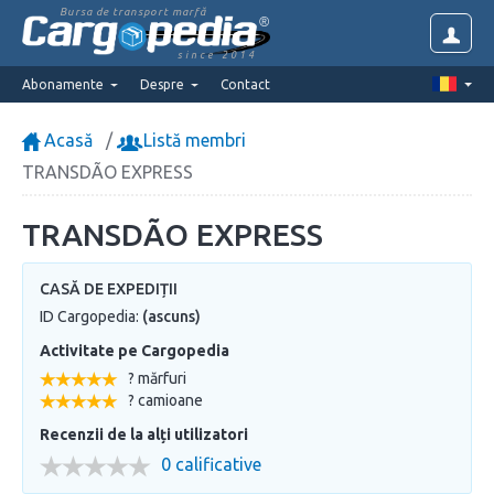
Bursa de transport marfă
since 2014
Abonamente
Despre
Contact
Acasă
Listă membri
TRANSDÃO EXPRESS
TRANSDÃO EXPRESS
CASĂ DE EXPEDIȚII
ID Cargopedia:
(ascuns)
Activitate pe Cargopedia
? mărfuri
? camioane
Recenzii de la alți utilizatori
0 calificative