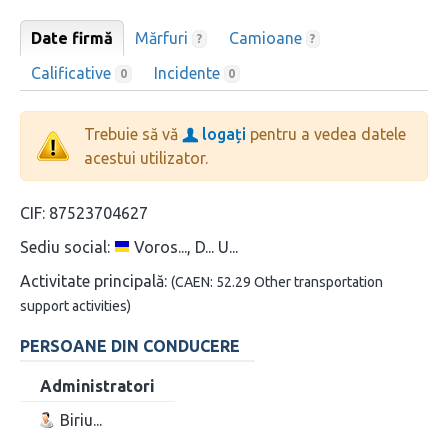
Date firmă
Mărfuri
Camioane
?
?
Calificative
Incidente
0
0
Trebuie să vă
logați
pentru a vedea datele
acestui utilizator.
CIF:
87523704627
Sediu social:
Voros..., D... U...
Activitate principală:
(CAEN: 52.29 Other transportation
support activities)
PERSOANE DIN CONDUCERE
Administratori
Biriu...