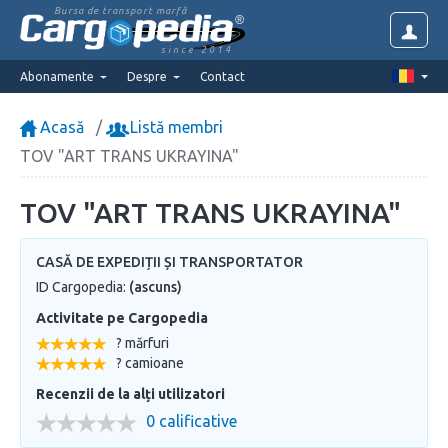
Bursa de transport marfă
since 2014
Abonamente
Despre
Contact
Acasă
Listă membri
TOV "ART TRANS UKRAYINA"
TOV "ART TRANS UKRAYINA"
CASĂ DE EXPEDIȚII ȘI TRANSPORTATOR
ID Cargopedia:
(ascuns)
Activitate pe Cargopedia
? mărfuri
? camioane
Recenzii de la alți utilizatori
0 calificative