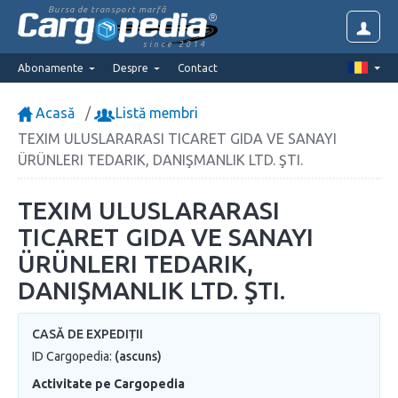
Bursa de transport marfă
since 2014
Abonamente
Despre
Contact
Acasă
Listă membri
TEXIM ULUSLARARASI TICARET GIDA VE SANAYI
ÜRÜNLERI TEDARIK, DANIŞMANLIK LTD. ŞTI.
TEXIM ULUSLARARASI
TICARET GIDA VE SANAYI
ÜRÜNLERI TEDARIK,
DANIŞMANLIK LTD. ŞTI.
CASĂ DE EXPEDIȚII
ID Cargopedia:
(ascuns)
Activitate pe Cargopedia