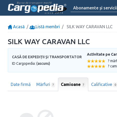
Bursa de transport marfă
Abonamente și servicii
since 2014
Acasă
Listă membri
SILK WAY CARAVAN LLC
SILK WAY CARAVAN LLC
Activitate pe Ca
CASĂ DE EXPEDIȚII ȘI TRANSPORTATOR
? măr
ID Cargopedia:
(ascuns)
? cam
Date firmă
Mărfuri
Camioane
Calificative
?
?
0