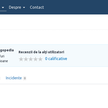
Despre
Contact
rgopedia
Recenzii de la alți utilizatori
furi
0 calificative
ioane
Incidente
0