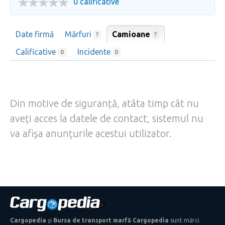
0 calificative
Date firmă
Mărfuri
Camioane
?
?
Calificative
Incidente
0
0
Din motive de siguranță, atâta timp cât nu
aveți acces la datele de contact, sistemul nu
va afișa anunțurile acestui utilizator.
Cargopedia
și
Bursa de transport marfă Cargopedia
sunt mărci