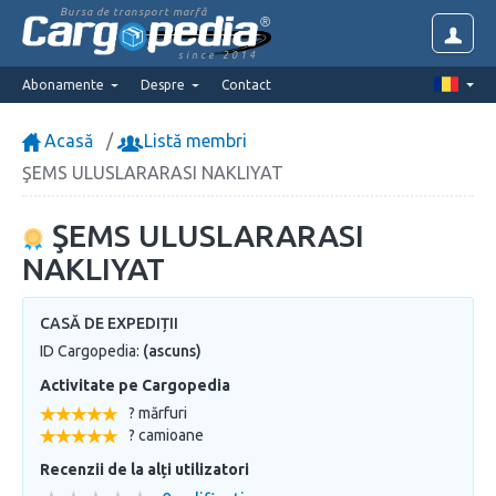
Bursa de transport marfă
since 2014
Abonamente
Despre
Contact
Acasă
Listă membri
ŞEMS ULUSLARARASI NAKLIYAT
ŞEMS ULUSLARARASI
NAKLIYAT
CASĂ DE EXPEDIȚII
ID Cargopedia:
(ascuns)
Activitate pe Cargopedia
? mărfuri
? camioane
Recenzii de la alți utilizatori