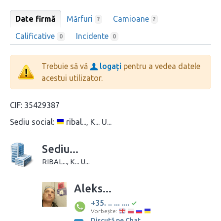
Date firmă
Mărfuri
Camioane
?
?
Calificative
Incidente
0
0
Trebuie să vă
logați
pentru a vedea datele
acestui utilizator.
CIF:
35429387
Sediu social:
ribal..., K... U...
Sediu...
RIBAL..., K... U...
Aleks...
+35. .. ... ....
Vorbește:
Discută pe Chat