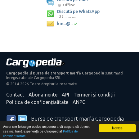
Offline
Discută pe WhatsApp
+35. .. ... ....
kie...@...
Cargopedia
și
Bursa de transport marfă Cargopedia
sunt mărci
înregistrate ale Cargopedia SRL
© 2014-2026 Toate drepturile rezervate
Contact
Abonamente
API
Termeni și condiții
Politica de confidențialitate
ANPC
Bursa de transport marfă Cargopedia
Acest site folosește cookie-uri pentru a vă asigura că obțineți
25.311 transportatori și expeditori de mărfă din întreaga
Închide
cea mai bună experiență pe Cargopedia!
Politica de
lume se bazează pe serviciile noastre
confidențialitate