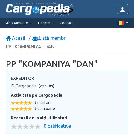
Bursa de transport marfă
since 2014
Abonamente
Despre
Contact
Acasă
Listă membri
PP "KOMPANIYA "DAN"
PP "KOMPANIYA "DAN"
EXPEDITOR
ID Cargopedia:
(ascuns)
Activitate pe Cargopedia
? mărfuri
? camioane
Recenzii de la alți utilizatori
0 calificative