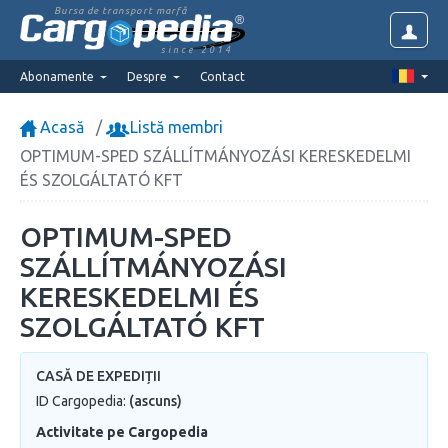
Bursa de transport marfă
since 2014
Abonamente
Despre
Contact
Acasă
Listă membri
OPTIMUM-SPED SZÁLLÍTMÁNYOZÁSI KERESKEDELMI
ÉS SZOLGÁLTATÓ KFT
OPTIMUM-SPED
SZÁLLÍTMÁNYOZÁSI
KERESKEDELMI ÉS
SZOLGÁLTATÓ KFT
CASĂ DE EXPEDIȚII
ID Cargopedia:
(ascuns)
Activitate pe Cargopedia