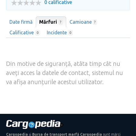
0 calificative
Date firmă
Mărfuri
Camioane
?
?
Calificative
Incidente
0
0
Din motive de siguranță, atâta timp cât nu
aveți acces la datele de contact, sistemul nu
va afișa anunțurile acestui utilizator.
Cargopedia
și
Bursa de transport marfă Cargopedia
sunt mărci