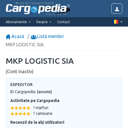
Bursa de transport marfă
since 2014
Abonamente
Despre
Contact
Acasă
Listă membri
MKP LOGISTIC SIA
MKP LOGISTIC SIA
(Cont inactiv)
EXPEDITOR
ID Cargopedia:
(ascuns)
Activitate pe Cargopedia
? mărfuri
? camioane
Recenzii de la alți utilizatori