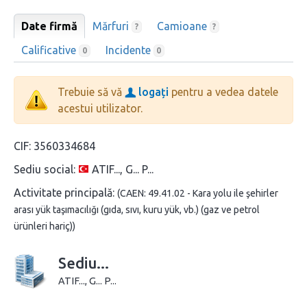
Date firmă
Mărfuri
Camioane
?
?
Calificative
Incidente
0
0
Trebuie să vă
logați
pentru a vedea datele
acestui utilizator.
CIF:
3560334684
Sediu social:
ATIF..., G... P...
Activitate principală:
(CAEN: 49.41.02 - Kara yolu ile şehirler
arası yük taşımacılığı (gıda, sıvı, kuru yük, vb.) (gaz ve petrol
ürünleri hariç))
Sediu...
ATIF..., G... P...