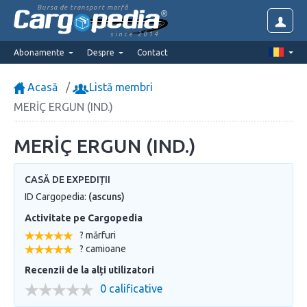
Bursa de transport marfă
since 2014
Abonamente
Despre
Contact
Acasă
Listă membri
MERİÇ ERGUN (IND.)
MERİÇ ERGUN (IND.)
CASĂ DE EXPEDIȚII
ID Cargopedia:
(ascuns)
Activitate pe Cargopedia
? mărfuri
? camioane
Recenzii de la alți utilizatori
0 calificative