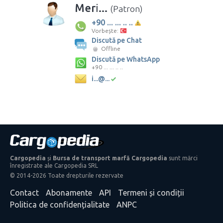
Meri̇...
(Patron)
+90 ... ... .. ..
Vorbește:
Discută pe Chat
Offline
Discută pe WhatsApp
+90 ... ... .. ..
i...@...
Cargopedia
și
Bursa de transport marfă Cargopedia
sunt mărci
înregistrate ale Cargopedia SRL
© 2014-2026 Toate drepturile rezervate
Contact
Abonamente
API
Termeni și condiții
Politica de confidențialitate
ANPC