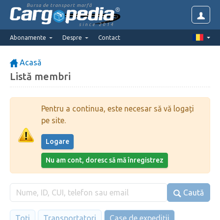
Bursa de transport marfă
since 2014
Abonamente
Despre
Contact
Acasă
Listă membri
Pentru a continua, este necesar să vă logați
pe site.
Logare
Nu am cont, doresc să mă înregistrez
Caută
Toți
Transportatori
Case de expediții