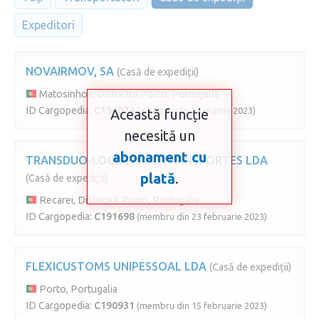
Expeditori
NOVAIRMOV, SA
(Casă de expediții)
Matosinhos, Districtul Porto, Portugalia
ID Cargopedia:
C194074
(membru din 23 martie 2023)
Această funcție
necesită un
abonament cu
TRANSDUO-LOGISTICA E TRANSPORTES LDA
plată
.
(Casă de expediții)
Recarei, Districtul Porto, Portugalia
ID Cargopedia:
C191698
(membru din 23 februarie 2023)
FLEXICUSTOMS UNIPESSOAL LDA
(Casă de expediții)
Porto, Portugalia
ID Cargopedia:
C190931
(membru din 15 februarie 2023)