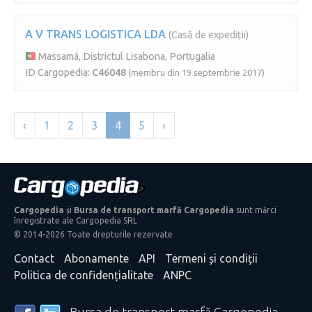
A V TRANS LOGISTICA LDA
(Casă de expediții)
Massamá, Districtul Lisabona, Portugalia
ID Cargopedia:
C46048
(membru din 19 septembrie 2017)
‹
1
2
3
4
5
›
Cargopedia
și
Bursa de transport marfă Cargopedia
sunt mărci
înregistrate ale Cargopedia SRL
© 2014-2026 Toate drepturile rezervate
Contact
Abonamente
API
Termeni și condiții
Politica de confidențialitate
ANPC