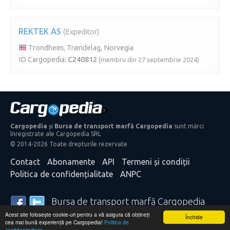
REKTEK AS
(Expeditor)
Trondheim, Trøndelag, Norvegia
ID Cargopedia:
C240812
(membru din 27 septembrie 2024)
Cargopedia
și
Bursa de transport marfă Cargopedia
sunt mărci
înregistrate ale Cargopedia SRL
© 2014-2026 Toate drepturile rezervate
Contact
Abonamente
API
Termeni și condiții
Politica de confidențialitate
ANPC
Bursa de transport marfă Cargopedia
Acest site folosește cookie-uri pentru a vă asigura că obțineți
25.321 transportatori și expeditori de mărfă din întreaga
Închide
cea mai bună experiență pe Cargopedia!
Politica de
lume se bazează pe serviciile noastre
confidențialitate