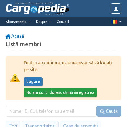
Bursa de transport marfă
since 2014
Abonamente
Despre
Contact
Acasă
Listă membri
Pentru a continua, este necesar să vă logați
pe site.
Logare
Nu am cont, doresc să mă înregistrez
Caută
Toți
Transportatori
Case de expediții