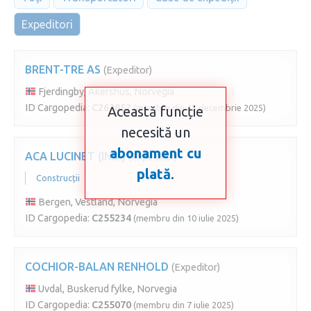
Expeditori
BRENT-TRE AS
(Expeditor)
Fjerdingby, Akershus, Norvegia
ID Cargopedia:
C262852
(membru din 15 decembrie 2025)
Această funcție
necesită un
abonament cu
ACA LUCINET (IND.)
(Expeditor)
plată
.
Construcții
Bergen, Vestland, Norvegia
ID Cargopedia:
C255234
(membru din 10 iulie 2025)
COCHIOR-BALAN RENHOLD
(Expeditor)
Uvdal, Buskerud fylke, Norvegia
ID Cargopedia:
C255070
(membru din 7 iulie 2025)