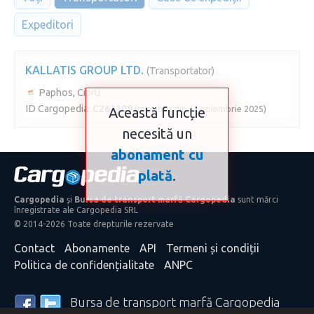
Expeditori
KALLATIS GROUP LTD.
(Transportator)
Paphos, Cipru
ID Cargopedia:
C261109
(membru din 11 noiembrie 2025)
Această funcție
necesită un
abonament cu
plată
.
Cargopedia
și
Bursa de transport marfă Cargopedia
sunt mărci
înregistrate ale Cargopedia SRL
© 2014-2026 Toate drepturile rezervate
Contact
Abonamente
API
Termeni și condiții
Politica de confidențialitate
ANPC
Bursa de transport marfă Cargopedia