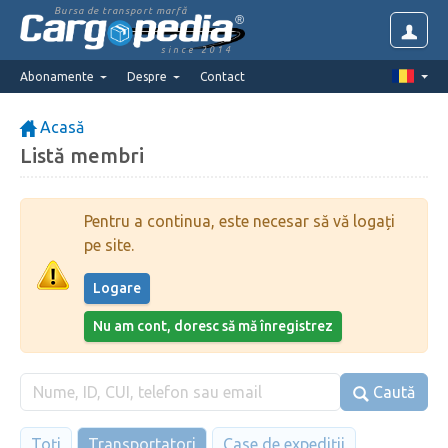
Bursa de transport marfă
since 2014
Abonamente
Despre
Contact
Acasă
Listă membri
Pentru a continua, este necesar să vă logați
pe site.
Logare
Nu am cont, doresc să mă înregistrez
Caută
Toți
Transportatori
Case de expediții