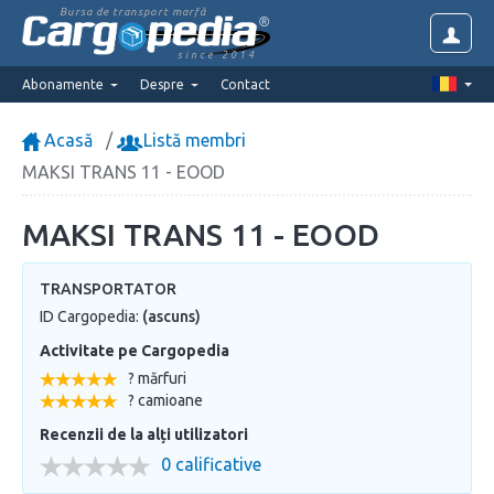
Bursa de transport marfă
since 2014
Abonamente
Despre
Contact
Acasă
Listă membri
MAKSI TRANS 11 - EOOD
MAKSI TRANS 11 - EOOD
TRANSPORTATOR
ID Cargopedia:
(ascuns)
Activitate pe Cargopedia
? mărfuri
? camioane
Recenzii de la alți utilizatori
0 calificative