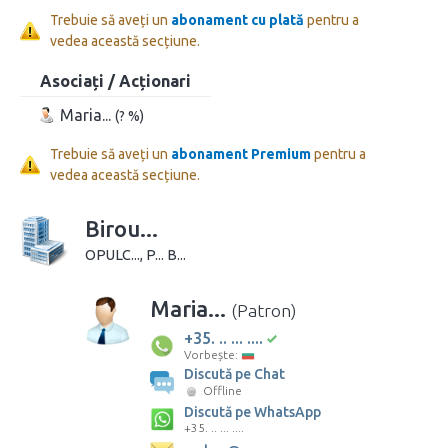
Trebuie să aveți un
abonament cu plată
pentru a
vedea această secțiune.
Asociați / Acționari
Maria...
(? %)
Trebuie să aveți un
abonament Premium
pentru a
vedea această secțiune.
Birou...
OPULC..., P... B...
Maria...
(Patron)
+35. .. ... ....
Vorbește:
Discută pe Chat
Offline
Discută pe WhatsApp
+35. .. ... ....