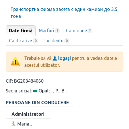
Транспортна фирма засега с един камион до 3,5
тона
Date firmă
Mărfuri
Camioane
?
?
Calificative
Incidente
0
0
Trebuie să vă
logați
pentru a vedea datele
acestui utilizator.
CIF:
BG208484060
Sediu social:
Opulc..., P... B...
PERSOANE DIN CONDUCERE
Administratori
Maria...