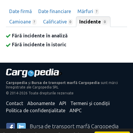
Date firmă
Date financiare
Mărfuri
?
Camioane
Calificative
Incidente
0
?
0
Fără incidente în analiză
Fără incidente în istoric
Cargopedia
și
Bursa de transport marfă Cargopedia
sunt mărci
înregistrate ale Cargopedia SRL
© 2014-2026 Toate drepturile rezervate
Contact
Abonamente
API
Termeni și condiții
Politica de confidențialitate
ANPC
Bursa de transport marfă Cargopedia