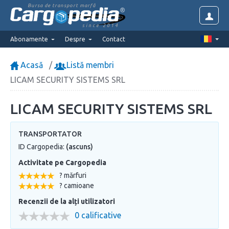
Bursa de transport marfă
since 2014
Abonamente
Despre
Contact
Acasă
Listă membri
LICAM SECURITY SISTEMS SRL
LICAM SECURITY SISTEMS SRL
TRANSPORTATOR
ID Cargopedia:
(ascuns)
Activitate pe Cargopedia
? mărfuri
? camioane
Recenzii de la alți utilizatori
0 calificative