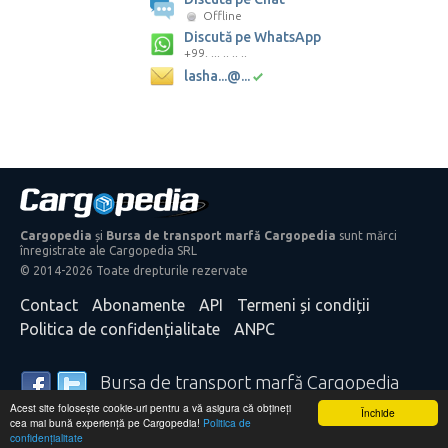
Offline
Discută pe WhatsApp
+99. ... .. .. ..
lasha...@...
Cargopedia
și
Bursa de transport marfă Cargopedia
sunt mărci
înregistrate ale Cargopedia SRL
© 2014-2026 Toate drepturile rezervate
Contact
Abonamente
API
Termeni și condiții
Politica de confidențialitate
ANPC
Bursa de transport marfă Cargopedia
Acest site folosește cookie-uri pentru a vă asigura că obțineți
25.340 transportatori și expeditori de mărfă din întreaga
Închide
cea mai bună experiență pe Cargopedia!
Politica de
lume se bazează pe serviciile noastre
confidențialitate