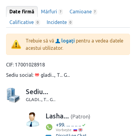
Date firmă
Mărfuri
Camioane
?
?
Calificative
Incidente
0
0
Trebuie să vă
logați
pentru a vedea datele
acestui utilizator.
CIF:
17001028918
Sediu social:
gladi..., T... G...
Sediu...
GLADI..., T... G...
Lasha...
(Patron)
+99. ... .. .. ..
Vorbește:
Discută pe Chat