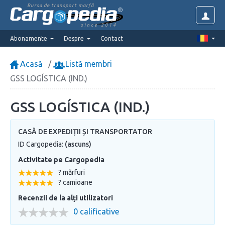
Bursa de transport marfă
since 2014
Abonamente
Despre
Contact
Acasă
Listă membri
GSS LOGÍSTICA (IND.)
GSS LOGÍSTICA (IND.)
CASĂ DE EXPEDIȚII ȘI TRANSPORTATOR
ID Cargopedia:
(ascuns)
Activitate pe Cargopedia
? mărfuri
? camioane
Recenzii de la alți utilizatori
0 calificative