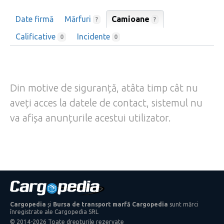
Date firmă
Mărfuri
Camioane
?
?
Calificative
Incidente
0
0
Din motive de siguranță, atâta timp cât nu
aveți acces la datele de contact, sistemul nu
va afișa anunțurile acestui utilizator.
Cargopedia
și
Bursa de transport marfă Cargopedia
sunt mărci
înregistrate ale Cargopedia SRL
© 2014-2026 Toate drepturile rezervate