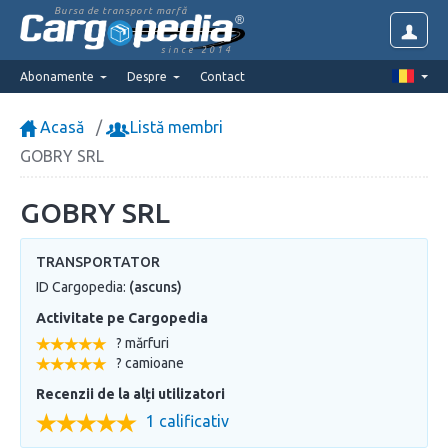
Bursa de transport marfă
since 2014
Abonamente
Despre
Contact
Acasă
Listă membri
GOBRY SRL
GOBRY SRL
TRANSPORTATOR
ID Cargopedia:
(ascuns)
Activitate pe Cargopedia
? mărfuri
? camioane
Recenzii de la alți utilizatori
1 calificativ