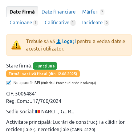
Date firmă
Date financiare
Mărfuri
?
Camioane
Calificative
Incidente
?
1
0
Trebuie să vă
logați
pentru a vedea datele
acestui utilizator.
Stare firmă:
Funcțiune
Firmă inactivă fiscal (din 12.08.2025)
Nu apare în BPI
(Buletinul Procedurilor de Insolvență)
CIF:
50064841
Reg. Com.:
J17/760/2024
Sediu social:
NARCI..., G... R...
Activitate principală:
Lucrări de construcții a clădirilor
rezidențiale și nerezidențiale
(CAEN: 4120)