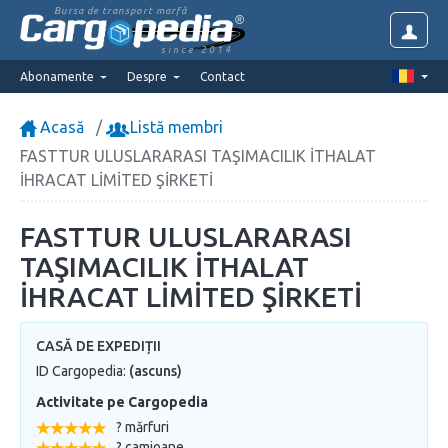
Bursa de transport marfă
since 2014
Abonamente
Despre
Contact
Acasă
Listă membri
FASTTUR ULUSLARARASI TAŞIMACILIK İTHALAT
İHRACAT LİMİTED ŞİRKETİ
FASTTUR ULUSLARARASI
TAŞIMACILIK İTHALAT
İHRACAT LİMİTED ŞİRKETİ
CASĂ DE EXPEDIȚII
ID Cargopedia:
(ascuns)
Activitate pe Cargopedia
? mărfuri
? camioane