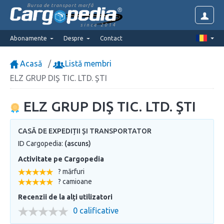
Bursa de transport marfă
since 2014
Abonamente
Despre
Contact
Acasă
Listă membri
ELZ GRUP DIŞ TIC. LTD. ŞTI
ELZ GRUP DIŞ TIC. LTD. ŞTI
CASĂ DE EXPEDIȚII ȘI TRANSPORTATOR
ID Cargopedia:
(ascuns)
Activitate pe Cargopedia
? mărfuri
? camioane
Recenzii de la alți utilizatori
0 calificative