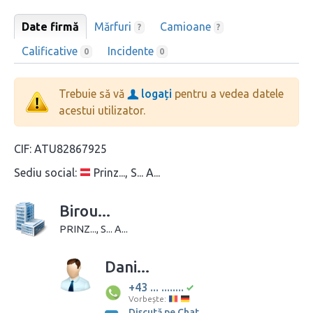
Date firmă
Mărfuri
Camioane
?
?
Calificative
Incidente
0
0
Trebuie să vă
logați
pentru a vedea datele
acestui utilizator.
CIF:
ATU82867925
Sediu social:
Prinz..., S... A...
Birou...
PRINZ..., S... A...
Dani...
+43 ... ........
Vorbește:
Discută pe Chat