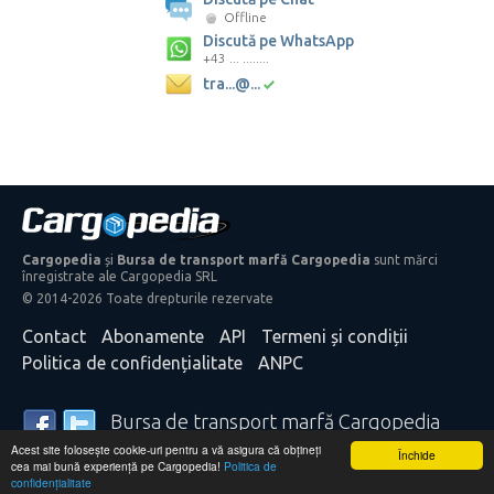
Offline
Discută pe WhatsApp
+43 ... ........
tra...@...
Cargopedia
și
Bursa de transport marfă Cargopedia
sunt mărci
înregistrate ale Cargopedia SRL
© 2014-2026 Toate drepturile rezervate
Contact
Abonamente
API
Termeni și condiții
Politica de confidențialitate
ANPC
Bursa de transport marfă Cargopedia
Acest site folosește cookie-uri pentru a vă asigura că obțineți
25.339 transportatori și expeditori de mărfă din întreaga
Închide
cea mai bună experiență pe Cargopedia!
Politica de
lume se bazează pe serviciile noastre
confidențialitate