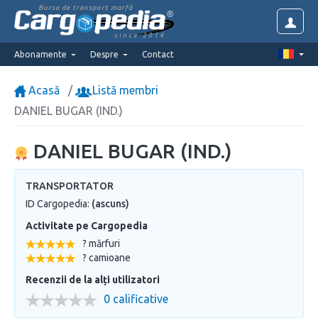
Bursa de transport marfă
since 2014
Abonamente
Despre
Contact
Acasă
Listă membri
DANIEL BUGAR (IND.)
DANIEL BUGAR (IND.)
TRANSPORTATOR
ID Cargopedia:
(ascuns)
Activitate pe Cargopedia
? mărfuri
? camioane
Recenzii de la alți utilizatori
0 calificative