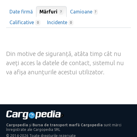
Date firmă
Mărfuri
Camioane
?
?
Calificative
Incidente
0
0
Din motive de siguranță, atâta timp cât nu
aveți acces la datele de contact, sistemul nu
va afișa anunțurile acestui utilizator.
Cargopedia
și
Bursa de transport marfă Cargopedia
sunt mărci
înregistrate ale Cargopedia SRL
© 2014-2026 Toate drepturile rezervate