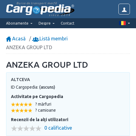
Bursa de transport marfă
since 2014
Abonamente
Despre
Contact
Acasă
Listă membri
ANZEKA GROUP LTD
ANZEKA GROUP LTD
ALTCEVA
ID Cargopedia:
(ascuns)
Activitate pe Cargopedia
? mărfuri
? camioane
Recenzii de la alți utilizatori
0 calificative