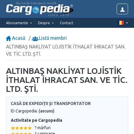
Bursa de transport marfă
since 2014
Abonamente
Despre
Contact
Acasă
Listă membri
ALTINBAŞ NAKLİYAT LOJİSTİK İTHALAT İHRACAT SAN.
VE TİC. LTD. ŞTİ.
ALTINBAŞ NAKLİYAT LOJİSTİK
İTHALAT İHRACAT SAN. VE TİC.
LTD. ŞTİ.
CASĂ DE EXPEDIȚII ȘI TRANSPORTATOR
ID Cargopedia:
(ascuns)
Activitate pe Cargopedia
? mărfuri
? camioane