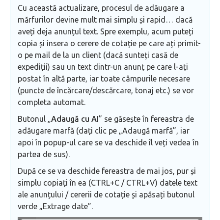
Cu această actualizare, procesul de adăugare a
mărfurilor devine mult mai simplu și rapid… dacă
aveți deja anunțul text. Spre exemplu, acum puteți
copia și insera o cerere de cotație pe care ați primit-
o pe mail de la un client (dacă sunteți casă de
expediții) sau un text dintr-un anunț pe care l-ați
postat în altă parte, iar toate câmpurile necesare
(puncte de încărcare/descărcare, tonaj etc.) se vor
completa automat.
Butonul „
Adaugă cu AI
” se găsește în fereastra de
adăugare marfă (dați clic pe „Adaugă marfă”, iar
apoi în popup-ul care se va deschide îl veți vedea în
partea de sus).
După ce se va deschide fereastra de mai jos, pur și
simplu copiați în ea (CTRL+C / CTRL+V) datele text
ale anunțului / cererii de cotație și apăsați butonul
verde „Extrage date”.