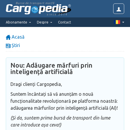
Bursa de transport marfă
since 2014
Abonamente
Despre
Contact
Acasă
Știri
Nou: Adăugare mărfuri prin
inteligență artificială
Dragi clienți Cargopedia,
Suntem încântați să vă anunțăm o nouă
funcționalitate revoluționară pe platforma noastră:
adăugarea mărfurilor prin inteligență artificială (AI)!
(Și da, suntem prima bursă de transport din lume
care introduce așa ceva!)