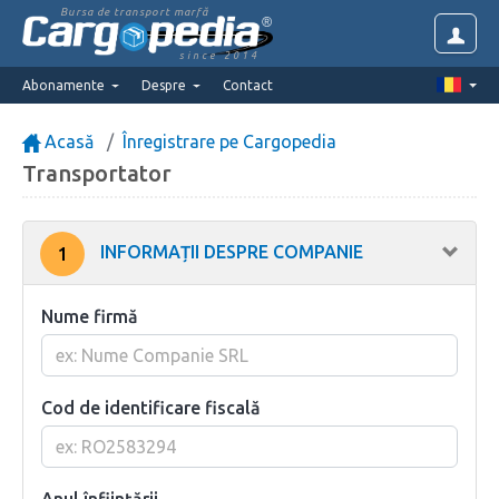
Bursa de transport marfă
since 2014
Abonamente
Despre
Contact
Acasă
Înregistrare pe Cargopedia
Transportator
INFORMAȚII DESPRE COMPANIE
1
Nume firmă
Cod de identificare fiscală
Anul înființării