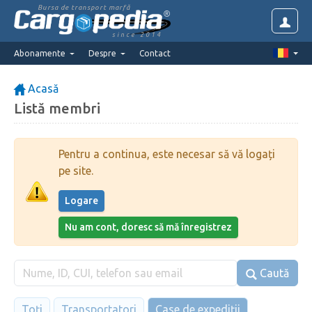
Bursa de transport marfă
since 2014
Abonamente
Despre
Contact
Acasă
Listă membri
Pentru a continua, este necesar să vă logați
pe site.
Logare
Nu am cont, doresc să mă înregistrez
Caută
Toți
Transportatori
Case de expediții