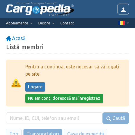
Bursa de transport marfă
since 2014
Abonamente
Despre
Contact
Acasă
Listă membri
Pentru a continua, este necesar să vă logați
pe site.
Logare
Nu am cont, doresc să mă înregistrez
Caută
Toți
Transportatori
Case de expediții