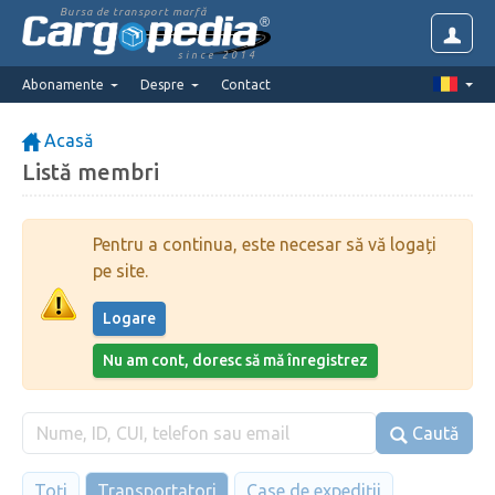
Bursa de transport marfă
since 2014
Abonamente
Despre
Contact
Acasă
Listă membri
Pentru a continua, este necesar să vă logați
pe site.
Logare
Nu am cont, doresc să mă înregistrez
Caută
Toți
Transportatori
Case de expediții