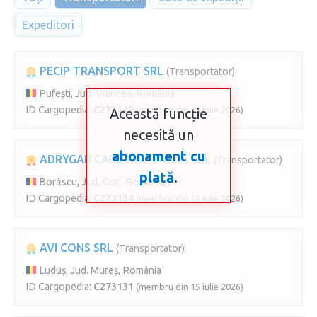
Expeditori
PECIP TRANSPORT SRL
(Transportator)
Pufești, Jud. Vrancea, România
ID Cargopedia:
C273142
(membru din 15 iulie 2026)
Această funcție
necesită un
abonament cu
ADRYGAB CARDINAL TRANS SRL
(Transportator)
plată
.
Borăscu, Jud. Gorj, România
ID Cargopedia:
C273134
(membru din 15 iulie 2026)
AVI CONS SRL
(Transportator)
Luduș, Jud. Mureș, România
ID Cargopedia:
C273131
(membru din 15 iulie 2026)