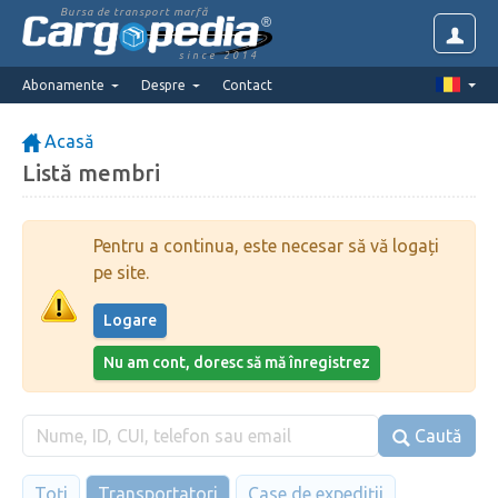
Bursa de transport marfă
since 2014
Abonamente
Despre
Contact
Acasă
Listă membri
Pentru a continua, este necesar să vă logați
pe site.
Logare
Nu am cont, doresc să mă înregistrez
Caută
Toți
Transportatori
Case de expediții