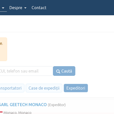
Despre
Contact
e.
Caută
ansportatori
Case de expediții
Expeditori
SARL GEETECH MONACO
(Expeditor)
Monaco, Monaco