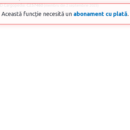
ID Cargopedia:
C257460
(membru din 2 septembrie 2025)
Această funcție necesită un
abonament cu plată
.