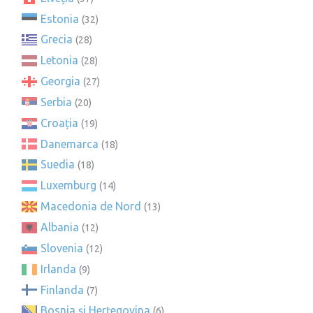
Estonia
(32)
Grecia
(28)
Letonia
(28)
Georgia
(27)
Serbia
(20)
Croația
(19)
Danemarca
(18)
Suedia
(18)
Luxemburg
(14)
Macedonia de Nord
(13)
Albania
(12)
Slovenia
(12)
Irlanda
(9)
Finlanda
(7)
Bosnia și Herțegovina
(6)