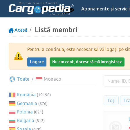
Bursa de transport marfă
Abonamente și servicii
since 2014
Listă membri
Acasă
Pentru a continua, este necesar să vă logați pe sit
Logare
Nu am cont, doresc să mă înregistrez
Toate
Monaco
România
(19198)
Toți
Tr
Germania
(876)
Polonia
(821)
Bulgaria
(812)
Spania
(670)