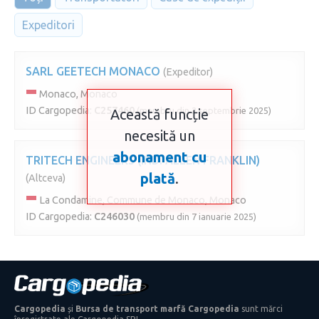
Expeditori
SARL GEETECH MONACO
(Expeditor)
Monaco, Monaco
ID Cargopedia:
C257460
(membru din 2 septembrie 2025)
Această funcție
necesită un
abonament cu
TRITECH ENGINEERS (IND. ALLEN FRANKLIN)
plată
.
(Altceva)
La Condamine, Commune de Monaco, Monaco
ID Cargopedia:
C246030
(membru din 7 ianuarie 2025)
Cargopedia
și
Bursa de transport marfă Cargopedia
sunt mărci