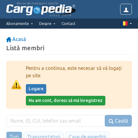
Bursa de transport marfă
since 2014
Abonamente
Despre
Contact
Acasă
Listă membri
Pentru a continua, este necesar să vă logați
pe site.
Logare
Nu am cont, doresc să mă înregistrez
Caută
Toți
Transportatori
Case de expediții